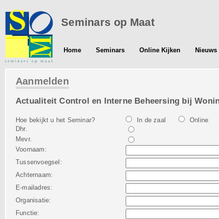
Seminars op Maat
Home
Seminars
Online Kijken
Nieuws 
Aanmelden
Actualiteit Control en Interne Beheersing bij Woni
Hoe bekijkt u het Seminar?
In de zaal
Online
Dhr.
Mevr.
Voornaam:
Tussenvoegsel:
Achternaam:
E-mailadres:
Organisatie:
Functie: