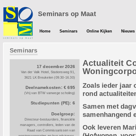
Seminars op Maat
Home
Seminars
Online Kijken
Nieuws 
Seminars
Actualiteit C
17 december 2026
Woningcorpo
Van der Valk Hotel, Stationsweg 91,
3621 LK Breukelen (09.30-16.30)
Zoals ieder jaar
Deelnamekosten: € 695
rond actualiteite
(Vrij van BTW vanwege scholing)
Studiepunten (PE): 6
Samen met dagvo
samenhangend e
Doelgroep:
Directeur-bestuurders, financiële
managers, controllers, leden van de
Ook leveren Mar
Raad van Commissarissen van
(Hofwonen, voor
woningcorporaties en hun adviseurs.